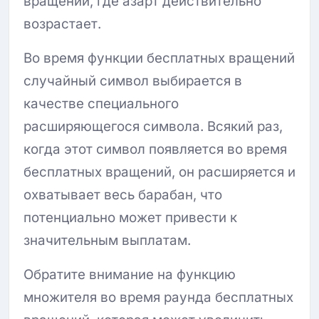
вращений, где азарт действительно
возрастает.
Во время функции бесплатных вращений
случайный символ выбирается в
качестве специального
расширяющегося символа. Всякий раз,
когда этот символ появляется во время
бесплатных вращений, он расширяется и
охватывает весь барабан, что
потенциально может привести к
значительным выплатам.
Обратите внимание на функцию
множителя во время раунда бесплатных