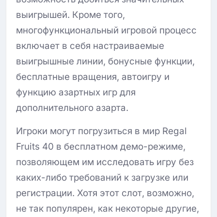
выигрышей. Кроме того,
многофункциональный игровой процесс
включает в себя настраиваемые
выигрышные линии, бонусные функции,
бесплатные вращения, автоигру и
функцию азартных игр для
дополнительного азарта.
Игроки могут погрузиться в мир Regal
Fruits 40 в бесплатном демо-режиме,
позволяющем им исследовать игру без
каких-либо требований к загрузке или
регистрации. Хотя этот слот, возможно,
не так популярен, как некоторые другие,