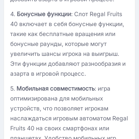
4.
Бонусные функции
: Слот Regal Fruits
40 включает в себя бонусные функции,
такие как бесплатные вращения или
бонусные раунды, которые могут
увеличить шансы игрока на выигрыш.
Эти функции добавляют разнообразия и
азарта в игровой процесс.
5.
Мобильная совместимость
: игра
оптимизирована для мобильных
устройств, что позволяет игрокам
наслаждаться игровым автоматом Regal
Fruits 40 на своих смартфонах или
планшетах. Удобство мобильных игр