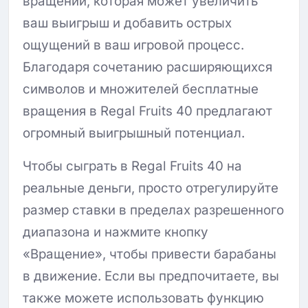
вращений, которая может увеличить
ваш выигрыш и добавить острых
ощущений в ваш игровой процесс.
Благодаря сочетанию расширяющихся
символов и множителей бесплатные
вращения в Regal Fruits 40 предлагают
огромный выигрышный потенциал.
Чтобы сыграть в Regal Fruits 40 на
реальные деньги, просто отрегулируйте
размер ставки в пределах разрешенного
диапазона и нажмите кнопку
«Вращение», чтобы привести барабаны
в движение. Если вы предпочитаете, вы
также можете использовать функцию