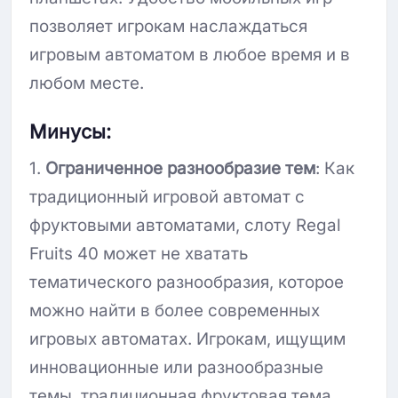
позволяет игрокам наслаждаться
игровым автоматом в любое время и в
любом месте.
Минусы:
1.
Ограниченное разнообразие тем
: Как
традиционный игровой автомат с
фруктовыми автоматами, слоту Regal
Fruits 40 может не хватать
тематического разнообразия, которое
можно найти в более современных
игровых автоматах. Игрокам, ищущим
инновационные или разнообразные
темы, традиционная фруктовая тема