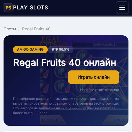
PLAY SLOTS
Слоты
/
Regal Fruits 40
AMIGO GAMING
RTP 96.5%
Regal Fruits 40 онлайн
Играть онлайн
Играйте ответственно
Партнёрское раскрытие: мы можем получать комиссию, когда
вы регистрируетесь по ссылкам операторов на этой странице.
Это никогда не влияет на наши оценки — казино не платят за
более высокий балл.