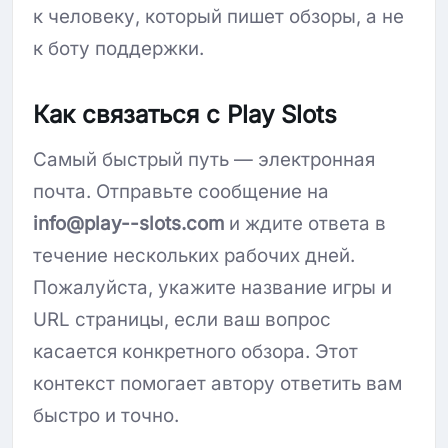
к человеку, который пишет обзоры, а не
к боту поддержки.
Как связаться с Play Slots
Самый быстрый путь — электронная
почта. Отправьте сообщение на
info@play--slots.com
и ждите ответа в
течение нескольких рабочих дней.
Пожалуйста, укажите название игры и
URL страницы, если ваш вопрос
касается конкретного обзора. Этот
контекст помогает автору ответить вам
быстро и точно.