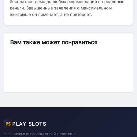
бесплатное демо до любых рекомендаций на реальные
деньги. Завышенные заявления о максимальном
выигрыше он помечает, а не повторяет.
Вам также может понравиться
40 Lucky Fruits
100 Juicy Fruits
Colossus Fruits Christmas Edition
RTP 95.00%
Colossus Fruits Easter Edition
RTP 96.5%
Colossus Fruits
RTP 96.5%
Frozen Fruits Chase N Win
RTP 96.5%
RTP 96.5%
PLAY SLOTS
Независимые обзоры онлайн-слотов с