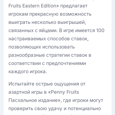
Fruits Eastern Edition» предлагает
игрокам прекрасную возможность
выиграть несколько выигрышей,
связанных с яйцами. В игре имеется 100
настраиваемых способов ставок,
позволяющих использовать
разнообразные стратегии ставок в
соответствии с предпочтениями
каждого игрока.
Испытайте острые ощущения от
азартной игры в «Penny Fruits
Пасхальное издание», где игроки могут
проверить свою удачу и потенциально