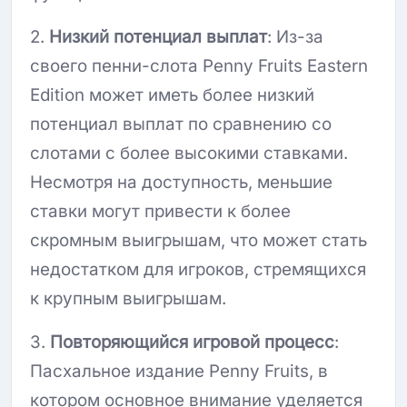
2.
Низкий потенциал выплат
: Из-за
своего пенни-слота Penny Fruits Eastern
Edition может иметь более низкий
потенциал выплат по сравнению со
слотами с более высокими ставками.
Несмотря на доступность, меньшие
ставки могут привести к более
скромным выигрышам, что может стать
недостатком для игроков, стремящихся
к крупным выигрышам.
3.
Повторяющийся игровой процесс
:
Пасхальное издание Penny Fruits, в
котором основное внимание уделяется