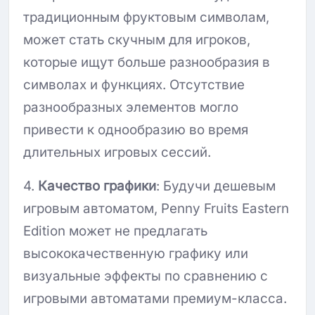
традиционным фруктовым символам,
может стать скучным для игроков,
которые ищут больше разнообразия в
символах и функциях. Отсутствие
разнообразных элементов могло
привести к однообразию во время
длительных игровых сессий.
4.
Качество графики
: Будучи дешевым
игровым автоматом, Penny Fruits Eastern
Edition может не предлагать
высококачественную графику или
визуальные эффекты по сравнению с
игровыми автоматами премиум-класса.