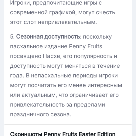
Игроки, предпочитающие игры с
современной графикой, могут счесть
этот слот непривлекательным.
5.
Сезонная доступность
: поскольку
пасхальное издание Penny Fruits
посвящено Пасхе, его популярность и
доступность могут меняться в течение
года. В непасхальные периоды игроки
могут посчитать его менее интересным
или актуальным, что ограничивает его
привлекательность за пределами
праздничного сезона.
Скриншоты Penny Fruits Easter Edition