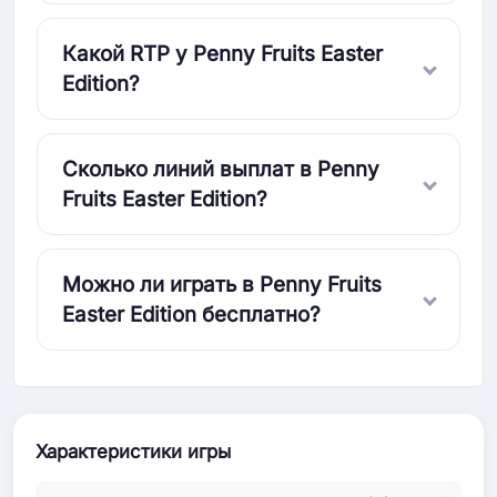
Какой RTP у Penny Fruits Easter
Edition?
Сколько линий выплат в Penny
Fruits Easter Edition?
Можно ли играть в Penny Fruits
Easter Edition бесплатно?
Характеристики игры