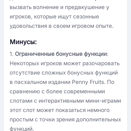
вызвать волнение и предвкушение у
игроков, которые ищут сезонные
удовольствия в своем игровом опыте.
Минусы:
1.
Ограниченные бонусные функции
:
Некоторых игроков может разочаровать
отсутствие сложных бонусных функций
в пасхальном издании Penny Fruits. По
сравнению с более современными
слотами с интерактивными мини-играми
этот слот может показаться немного
простым с точки зрения дополнительных
функций.