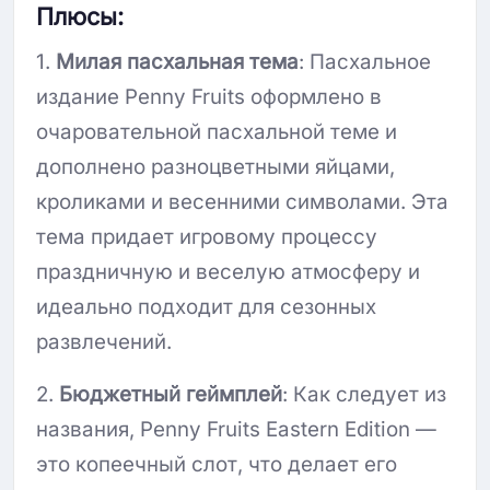
Плюсы:
1.
Милая пасхальная тема
: Пасхальное
издание Penny Fruits оформлено в
очаровательной пасхальной теме и
дополнено разноцветными яйцами,
кроликами и весенними символами. Эта
тема придает игровому процессу
праздничную и веселую атмосферу и
идеально подходит для сезонных
развлечений.
2.
Бюджетный геймплей
: Как следует из
названия, Penny Fruits Eastern Edition —
это копеечный слот, что делает его