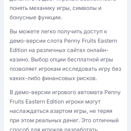
понять механику игры, символы и
бонусные функции.
Вы можете легко получить доступ к
демо-версии слота Penny Fruits Eastern
Edition на различных сайтах онлайн-
казино. Выбор опции бесплатной игры
позволяет игрокам исследовать игру без
каких-либо финансовых рисков.
В демо-версии игрового автомата Penny
Fruits Eastern Edition игроки могут
наслаждаться азартом игры, не теряя
при этом реальных денег. Это отличный
способ для игроков разработать