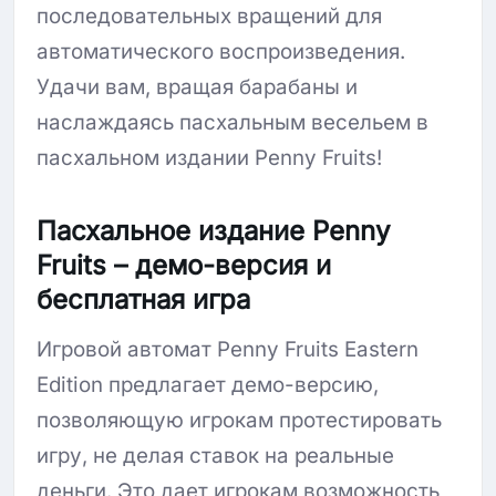
последовательных вращений для
автоматического воспроизведения.
Удачи вам, вращая барабаны и
наслаждаясь пасхальным весельем в
пасхальном издании Penny Fruits!
Пасхальное издание Penny
Fruits – демо-версия и
бесплатная игра
Игровой автомат Penny Fruits Eastern
Edition предлагает демо-версию,
позволяющую игрокам протестировать
игру, не делая ставок на реальные
деньги. Это дает игрокам возможность