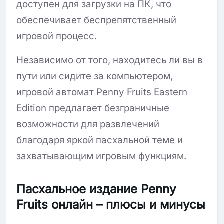
доступен для загрузки на ПК, что
обеспечивает беспрепятственный
игровой процесс.
Независимо от того, находитесь ли вы в
пути или сидите за компьютером,
игровой автомат Penny Fruits Eastern
Edition предлагает безграничные
возможности для развлечений
благодаря яркой пасхальной теме и
захватывающим игровым функциям.
Пасхальное издание Penny
Fruits онлайн – плюсы и минусы