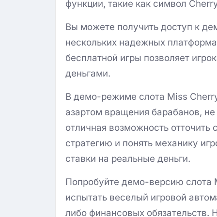
функции, такие как символ Cherry
Вы можете получить доступ к дем
нескольких надежных платформа
бесплатной игры позволяет игрок
деньгами.
В демо-режиме слота Miss Cherry
азартом вращения барабанов, не 
отличная возможность отточить 
стратегию и понять механику игр
ставки на реальные деньги.
Попробуйте демо-версию слота Mi
испытать веселый игровой автом
либо финансовых обязательств. 