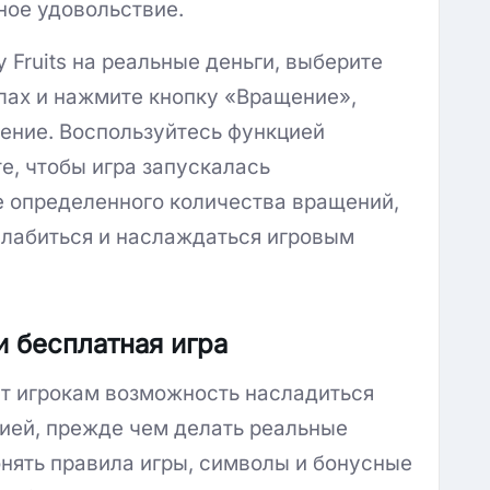
ное удовольствие.
y Fruits на реальные деньги, выберите
лах и нажмите кнопку «Вращение»,
ение. Воспользуйтесь функцией
е, чтобы игра запускалась
е определенного количества вращений,
сслабиться и наслаждаться игровым
 и бесплатная игра
ает игрокам возможность насладиться
ией, прежде чем делать реальные
онять правила игры, символы и бонусные