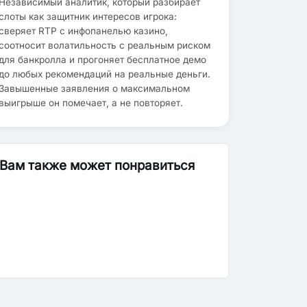
Независимый аналитик, который разбирает
слоты как защитник интересов игрока:
сверяет RTP с инфопанелью казино,
соотносит волатильность с реальным риском
для банкролла и прогоняет бесплатное демо
до любых рекомендаций на реальные деньги.
Завышенные заявления о максимальном
выигрыше он помечает, а не повторяет.
Вам также может понравиться
Aztec Magic Bonanza
Alien Fruits
Aztec Magic Megaways
RTP 95.00%
Halloween Bonanza
RTP 96.12%
RTP 95%
Tornado Fruits
Miss Cherry Fruits Jackpot Party
RTP 96.5%