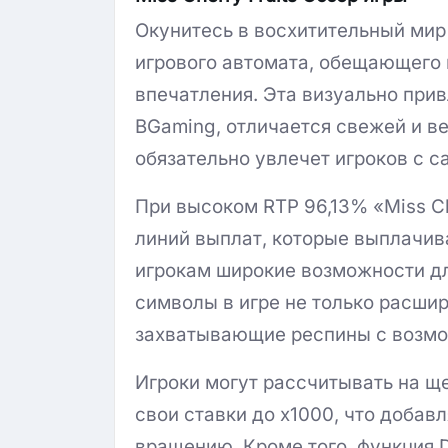
Окунитесь в восхитительный мир 
игрового автомата, обещающего 
впечатления. Эта визуально прив
BGaming, отличается свежей и в
обязательно увлечет игроков с с
При высоком RTP 96,13% «Miss Ch
линий выплат, которые выплачив
игрокам широкие возможности д
символы в игре не только расши
захватывающие респины с возмо
Игроки могут рассчитывать на щ
свои ставки до х1000, что доба
вращению. Кроме того, функция Di