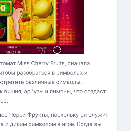
томат Miss Cherry Fruits, сначала
 чтобы разобраться в символах и
стретите различные символы,
к вишня, арбузы и лимоны, что создаст
сс.
сс Черри Фрукты, поскольку он служит
 и диким символом в игре. Когда вы