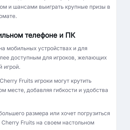
ом и шансами выиграть крупные призы в
омате.
бильном телефоне и ПК
 на мобильных устройствах и для
более доступным для игроков, желающих
 игрой.
herry Fruits игроки могут крутить
м месте, добавляя гибкости и удобства
 большего размера или хочет погрузиться
Cherry Fruits на своем настольном