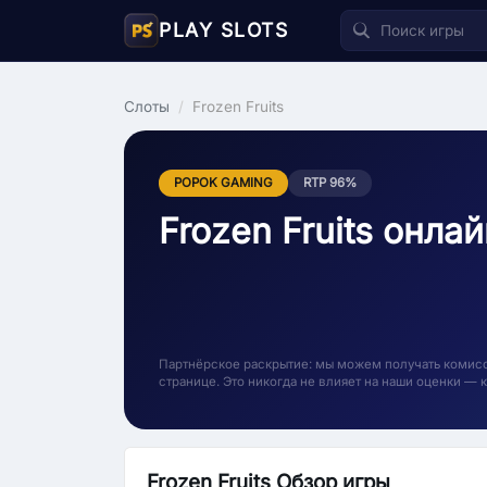
PLAY SLOTS
Слоты
/
Frozen Fruits
POPOK GAMING
RTP 96%
Frozen Fruits онла
Партнёрское раскрытие: мы можем получать комисс
странице. Это никогда не влияет на наши оценки — к
Frozen Fruits Обзор игры