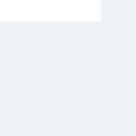
RTP 95%
Magic Treasures Of Egypt