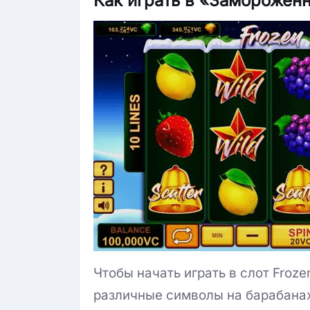
Как играть в «Заморожен
Чтобы начать играть в слот Frozen
различные символы на барабанах