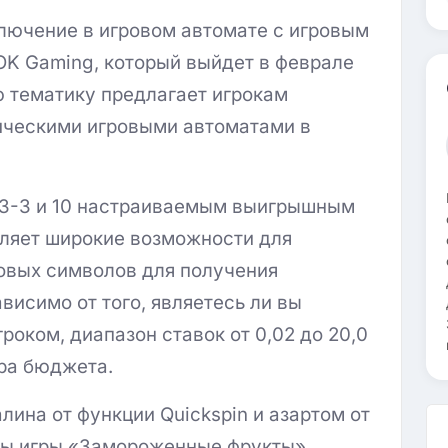
лючение в игровом автомате с игровым
pOK Gaming, который выйдет в феврале
ю тематику предлагает игрокам
ическими игровыми автоматами в
3-3 и 10 настраиваемым выигрышным
вляет широкие возможности для
товых символов для получения
исимо от того, являетесь ли вы
оком, диапазон ставок от 0,02 до 20,0
ра бюджета.
ина от функции Quickspin и азартом от
ны игры «Замороженные фрукты».