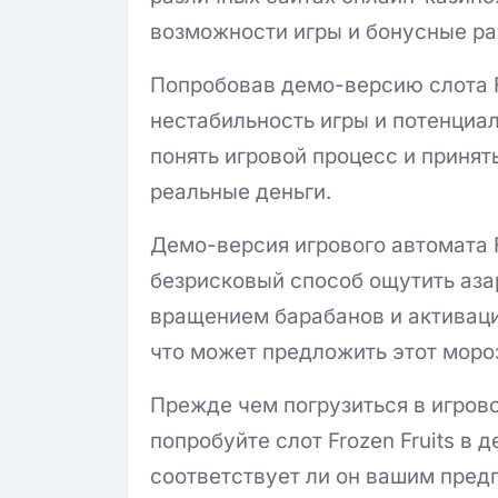
возможности игры и бонусные рау
Попробовав демо-версию слота Fr
нестабильность игры и потенциа
понять игровой процесс и принят
реальные деньги.
Демо-версия игрового автомата F
безрисковый способ ощутить аза
вращением барабанов и активаци
что может предложить этот моро
Прежде чем погрузиться в игрово
попробуйте слот Frozen Fruits в
соответствует ли он вашим предп