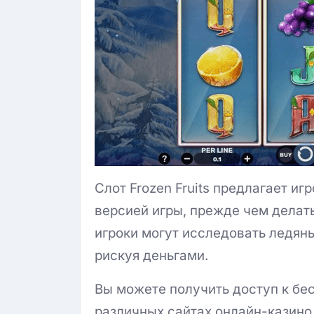
Слот Frozen Fruits предлагает и
версией игры, прежде чем делат
игроки могут исследовать ледян
рискуя деньгами.
Вы можете получить доступ к бесп
различных сайтах онлайн-казино.