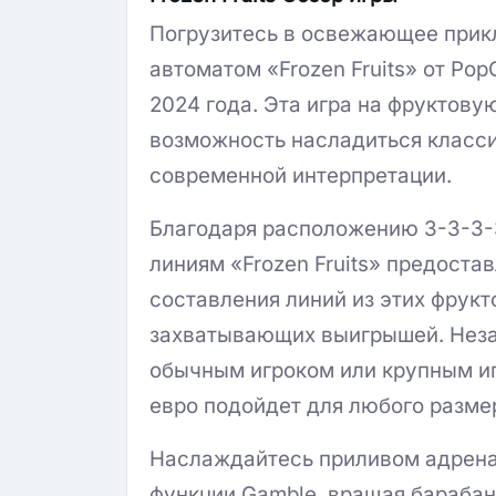
Погрузитесь в освежающее прик
автоматом «Frozen Fruits» от Po
2024 года. Эта игра на фруктову
возможность насладиться класс
современной интерпретации.
Благодаря расположению 3-3-3-
линиям «Frozen Fruits» предоста
составления линий из этих фрук
захватывающих выигрышей. Незав
обычным игроком или крупным игр
евро подойдет для любого разме
Наслаждайтесь приливом адренал
функции Gamble, вращая бараба