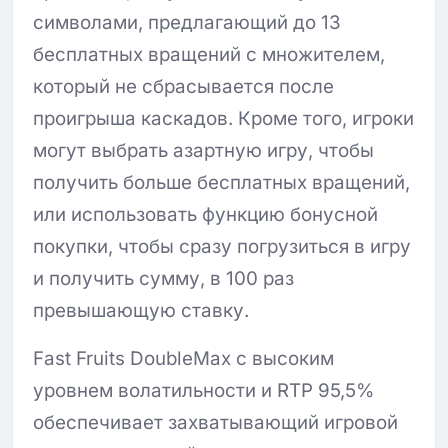
символами, предлагающий до 13
бесплатных вращений с множителем,
который не сбрасывается после
проигрыша каскадов. Кроме того, игроки
могут выбрать азартную игру, чтобы
получить больше бесплатных вращений,
или использовать функцию бонусной
покупки, чтобы сразу погрузиться в игру
и получить сумму, в 100 раз
превышающую ставку.
Fast Fruits DoubleMax с высоким
уровнем волатильности и RTP 95,5%
обеспечивает захватывающий игровой