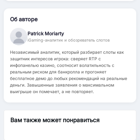
Об авторе
Patrick Moriarty
iGaming-аналитик и обозреватель слотов
Независимый аналитик, который разбирает слоты как
защитник интересов игрока: сверяет RTP с
инфопанелью казино, соотносит волатильность с
реальным риском для банкролла и прогоняет
бесплатное демо до любых рекомендаций на реальные
деньги. Завышенные заявления о максимальном
выигрыше он помечает, а не повторяет.
Вам также может понравиться
Pharaohs Gaze Doublemax