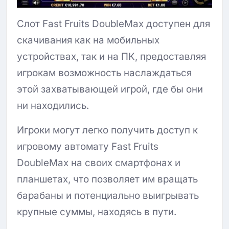
Слот Fast Fruits DoubleMax доступен для
скачивания как на мобильных
устройствах, так и на ПК, предоставляя
игрокам возможность наслаждаться
этой захватывающей игрой, где бы они
ни находились.
Игроки могут легко получить доступ к
игровому автомату Fast Fruits
DoubleMax на своих смартфонах и
планшетах, что позволяет им вращать
барабаны и потенциально выигрывать
крупные суммы, находясь в пути.