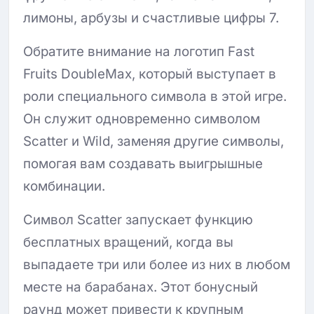
лимоны, арбузы и счастливые цифры 7.
Обратите внимание на логотип Fast
Fruits DoubleMax, который выступает в
роли специального символа в этой игре.
Он служит одновременно символом
Scatter и Wild, заменяя другие символы,
помогая вам создавать выигрышные
комбинации.
Символ Scatter запускает функцию
бесплатных вращений, когда вы
выпадаете три или более из них в любом
месте на барабанах. Этот бонусный
раунд может привести к крупным