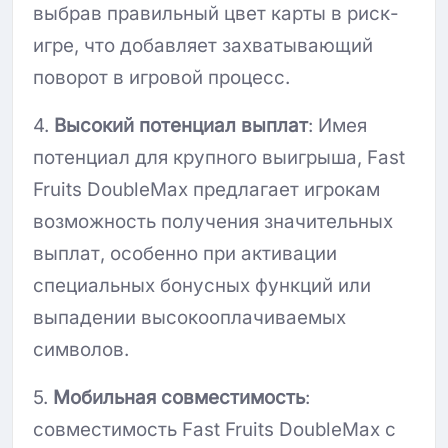
выбрав правильный цвет карты в риск-
игре, что добавляет захватывающий
поворот в игровой процесс.
4.
Высокий потенциал выплат
: Имея
потенциал для крупного выигрыша, Fast
Fruits DoubleMax предлагает игрокам
возможность получения значительных
выплат, особенно при активации
специальных бонусных функций или
выпадении высокооплачиваемых
символов.
5.
Мобильная совместимость
:
совместимость Fast Fruits DoubleMax с