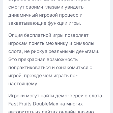
смогут своими глазами увидеть
динамичный игровой процесс и
захватывающие функции игры.
Опция бесплатной игры позволяет
игрокам понять механику и символы
слота, не рискуя реальными деньгами.
Это прекрасная возможность
попрактиковаться и ознакомиться с
игрой, прежде чем играть по-
настоящему.
Игроки могут найти демо-версию слота
Fast Fruits DoubleMax на многих
авторитетных сайтах онлайн-казино.