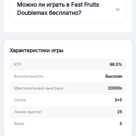
Можно ли играть в Fast Fruits
Doublemax бесплатно?
Характеристики игры
RTP
96.5%
Волатильность
Высокая
Максимальный выигрыш
20000x
Сетка
3×5
Линии выплат
25
Reels
5